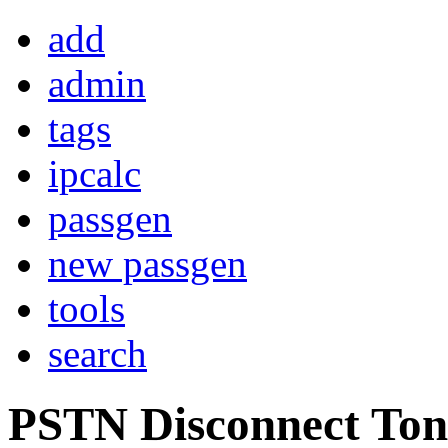
add
admin
tags
ipcalc
passgen
new passgen
tools
search
PSTN Disconnect Ton