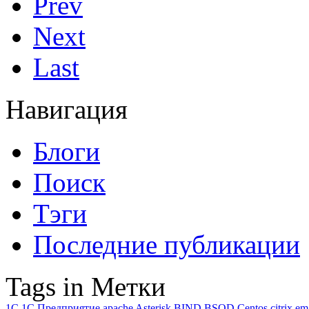
Prev
Next
Last
Навигация
Блоги
Поиск
Тэги
Последние публикации
Tags in Метки
1C
1С Предприятие
apache
Asterisk
BIND
BSOD
Centos
citrix
em