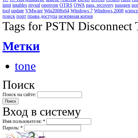
ipmi
iptables
mysql
openvpn
OTRS
OWA
pass. recovery
passgen
por
tool
update
VMware
Win2008x64
Windows 7
Windows 2008
winsc
поиск
порт
права доступа
резервная копия
Tags for PSTN Disconnect 
Метки
tone
Поиск
Поиск на сайте:
Вход в систему
Имя пользователя:
*
Пароль:
*