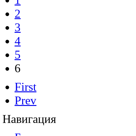
2
3
4
5
6
First
Prev
Навигация