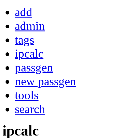
add
admin
tags
ipcalc
passgen
new passgen
tools
search
ipcalc