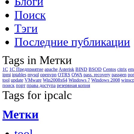
Блоги
Поиск
Тэги
Последние публикации
Tags in Метки
1C
1С Предприятие
apache
Asterisk
BIND
BSOD
Centos
citrix
em
ipmi
iptables
mysql
openvpn
OTRS
OWA
pass. recovery
passgen
por
tool
update
VMware
Win2008x64
Windows 7
Windows 2008
winsc
поиск
порт
права доступа
резервная копия
Tags for ipcalc
Метки
tool