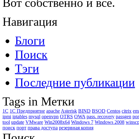
Вот собственно и все.
Навигация
Блоги
Поиск
Тэги
Последние публикации
Tags in Метки
1C
1С Предприятие
apache
Asterisk
BIND
BSOD
Centos
citrix
em
ipmi
iptables
mysql
openvpn
OTRS
OWA
pass. recovery
passgen
por
tool
update
VMware
Win2008x64
Windows 7
Windows 2008
winsc
поиск
порт
права доступа
резервная копия
Поиск