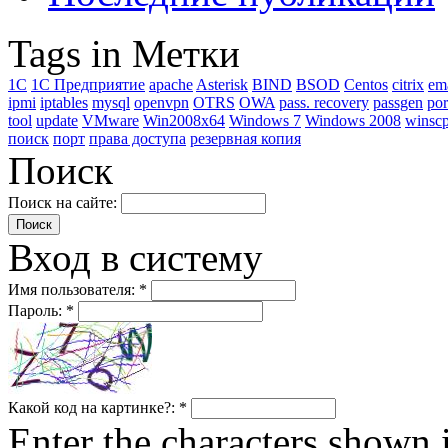
Tags in Метки
1C
1С Предприятие
apache
Asterisk
BIND
BSOD
Centos
citrix
em
ipmi
iptables
mysql
openvpn
OTRS
OWA
pass. recovery
passgen
por
tool
update
VMware
Win2008x64
Windows 7
Windows 2008
winsc
поиск
порт
права доступа
резервная копия
Поиск
Поиск на сайте:
Вход в систему
Имя пользователя:
*
Пароль:
*
Какой код на картинке?:
*
Enter the characters shown 