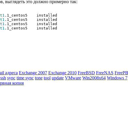
в, выглядеть это должно примерно так:
t1
.1_centos5 installed
t1
.1_centos5 installed
t1
.1_centos5 installed
t1
.1_centos5 installed
ail адреса
Exchange 2007
Exchange 2010
FreeBSD
FreeNAS
FreeP
ssh
sync
time sync
tone
tool
update
VMware
Win2008x64
Windows 7
ервная копия