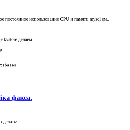
ое постоянное использование CPU и памяти mysql ем..
е kvstore делаем
р.
tabases
йка факса.
 сделать: