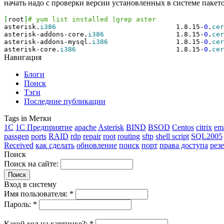
начать надо с проверки версии установленных в системе пакето
[
root
]
# yum list installed |grep aster
asterisk.
i386
1.8.15
-
0
.
cer
asterisk
-
addons
-
core.
i386
1.8.15
-
0
.
cer
asterisk
-
addons
-
mysql.
i386
1.8.15
-
0
.
cer
asterisk
-
core.
i386
1.8.15
-
0
.
cer
Навигация
Блоги
Поиск
Тэги
Последние публикации
Tags in Метки
1C
1С Предприятие
apache
Asterisk
BIND
BSOD
Centos
citrix
em
passgen
ports
RAID
rdp
repair
root
routing
sftp
shell script
SQL2005
Received
как сделать
обновление
поиск
порт
права доступа
рез
Поиск
Поиск на сайте:
Вход в систему
Имя пользователя:
*
Пароль:
*
Какой код на картинке?:
*