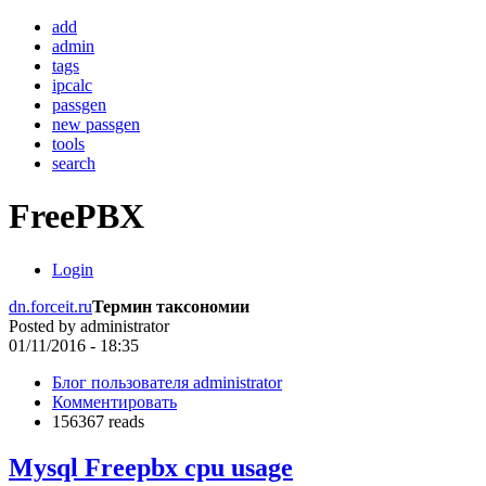
add
admin
tags
ipcalc
passgen
new passgen
tools
search
FreePBX
Login
dn.forceit.ru
Термин таксономии
Posted by
administrator
01/11/2016 - 18:35
Блог пользователя administrator
Комментировать
156367 reads
Mysql Freepbx cpu usage