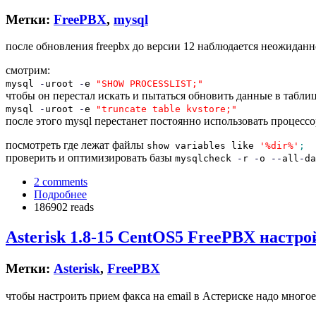
Метки:
FreePBX
,
mysql
после обновления freepbx до версии 12 наблюдается неожиданн
смотрим:
mysql
-
uroot
-
e
"SHOW PROCESSLIST;"
чтобы он перестал искать и пытаться обновить данные в таблиц
mysql
-
uroot
-
e
"truncate table kvstore;"
после этого mysql перестанет постоянно использовать процессо
посмотреть где лежат файлы
show variables like
'%dir%'
;
проверить и оптимизировать базы
mysqlcheck
-
r
-
o
--
all
-
da
2 comments
Подробнее
186902 reads
Asterisk 1.8-15 CentOS5 FreePBX настро
Метки:
Asterisk
,
FreePBX
чтобы настроить прием факса на email в Астериске надо многое