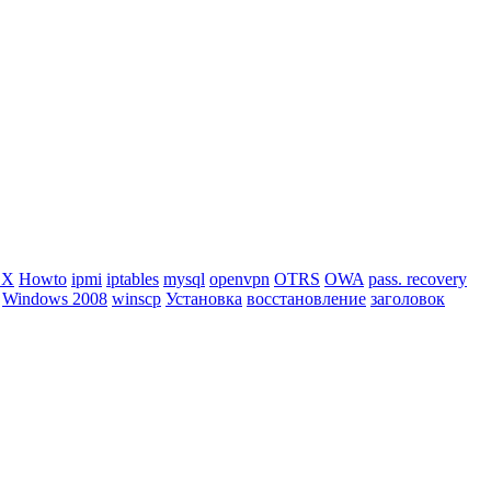
BX
Howto
ipmi
iptables
mysql
openvpn
OTRS
OWA
pass. recovery
Windows 2008
winscp
Установка
восстановление
заголовок