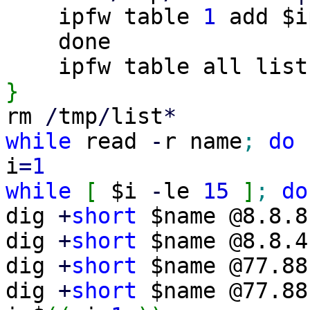
ipfw table
1
add $i
done
ipfw table all list
}
rm
/
tmp
/
list
*
while
read
-
r name
;
do
i
=
1
while
[
$i
-
le
15
]
;
do
dig
+
short
$name @8.8.
dig
+
short
$name @8.8.
dig
+
short
$name @77.8
dig
+
short
$name @77.8