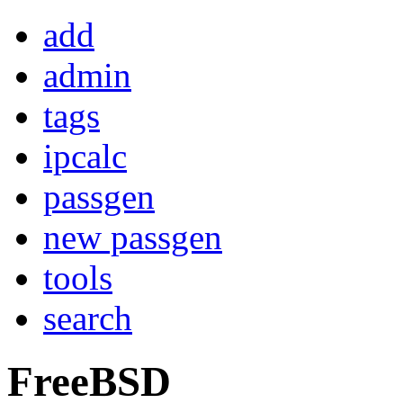
add
admin
tags
ipcalc
passgen
new passgen
tools
search
FreeBSD