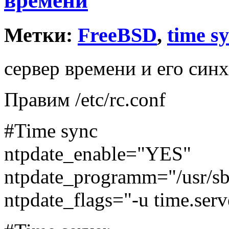
времени
Метки:
FreeBSD
,
time s
сервер времени и его син
Правим /etc/rc.conf
#Time sync
ntpdate_enable="YES"
ntpdate_programm="/usr/sb
ntpdate_flags="-u time.serv