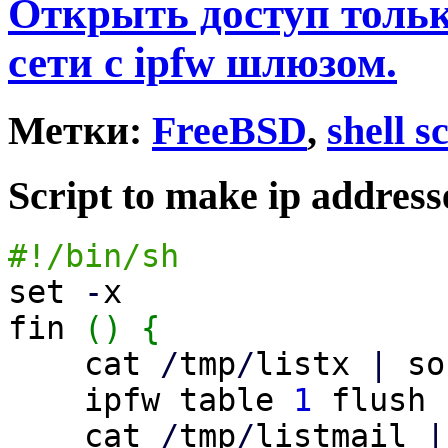
Открыть доступ тольк
сети с ipfw шлюзом.
Метки:
FreeBSD
,
shell s
Script to make ip addres
#!/bin/sh
set
-
x
fin
(
)
{
cat
/
tmp
/
listx
|
so
ipfw table
1
flush
cat
/
tmp
/
listmail
|