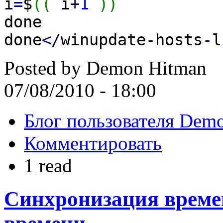
i
=
$
(
(
i
+
1
)
)
done
done
<
/
winupdate
-
hosts
-
l
Posted by
Demon Hitman
07/08/2010 - 18:00
Блог пользователя Dem
Комментировать
1 read
Синхронизация времен