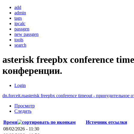
add
admin
tags
ipcalc
passgen
new passgen
tools
search
asterisk freepbx conference t
конференции.
Login
dn.forceit.ru
asterisk freepbx conference timeout - принудительно
Просмотр
Следить
Время
Источник отсылки
08/02/2026 - 11:30