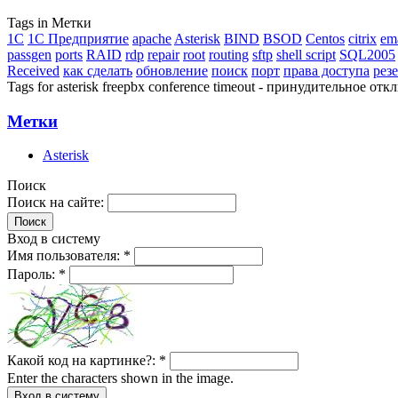
Tags in Метки
1C
1С Предприятие
apache
Asterisk
BIND
BSOD
Centos
citrix
em
passgen
ports
RAID
rdp
repair
root
routing
sftp
shell script
SQL2005
Received
как сделать
обновление
поиск
порт
права доступа
рез
Tags for asterisk freepbx conference timeout - принудительное 
Метки
Asterisk
Поиск
Поиск на сайте:
Вход в систему
Имя пользователя:
*
Пароль:
*
Какой код на картинке?:
*
Enter the characters shown in the image.