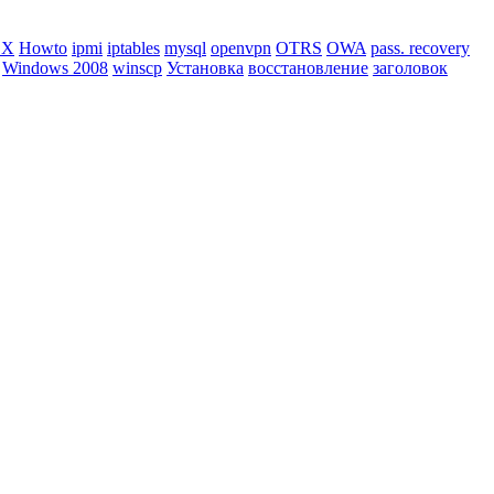
BX
Howto
ipmi
iptables
mysql
openvpn
OTRS
OWA
pass. recovery
Windows 2008
winscp
Установка
восстановление
заголовок