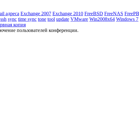
ail адреса
Exchange 2007
Exchange 2010
FreeBSD
FreeNAS
FreeP
ssh
sync
time sync
tone
tool
update
VMware
Win2008x64
Windows 7
ервная копия
отключение пользователей конференции.