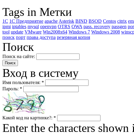
Tags in Метки
1C
1С Предприятие
apache
Asterisk
BIND
BSOD
Centos
citrix
em
ipmi
iptables
mysql
openvpn
OTRS
OWA
pass. recovery
passgen
por
tool
update
VMware
Win2008x64
Windows 7
Windows 2008
winsc
поиск
порт
права доступа
резервная копия
Поиск
Поиск на сайте:
Вход в систему
Имя пользователя:
*
Пароль:
*
Какой код на картинке?:
*
Enter the characters shown 