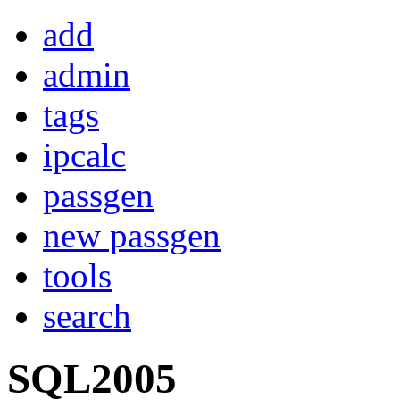
add
admin
tags
ipcalc
passgen
new passgen
tools
search
SQL2005