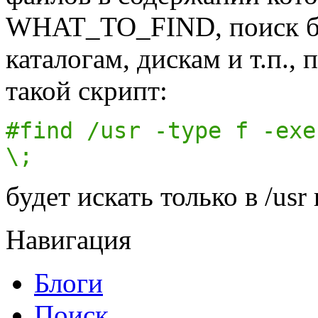
WHAT_TO_FIND, поиск бу
каталогам, дискам и т.п., 
такой скрипт:
#find /usr -type f -exe
\;
будет искать только в /us
Навигация
Блоги
Поиск