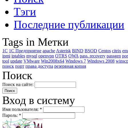
Тэги
Последние публикации
Tags in Метки
1C
1С Предприятие
apache
Asterisk
BIND
BSOD
Centos
citrix
em
ipmi
iptables
mysql
openvpn
OTRS
OWA
pass. recovery
passgen
por
tool
update
VMware
Win2008x64
Windows 7
Windows 2008
winsc
поиск
порт
права доступа
резервная копия
Поиск
Поиск на сайте:
Вход в систему
Имя пользователя:
*
Пароль:
*