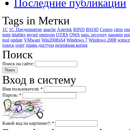
Последние публикации
Tags in Метки
1C
1С Предприятие
apache
Asterisk
BIND
BSOD
Centos
citrix
em
ipmi
iptables
mysql
openvpn
OTRS
OWA
pass. recovery
passgen
por
tool
update
VMware
Win2008x64
Windows 7
Windows 2008
winsc
поиск
порт
права доступа
резервная копия
Поиск
Поиск на сайте:
Вход в систему
Имя пользователя:
*
Пароль:
*
Какой код на картинке?:
*