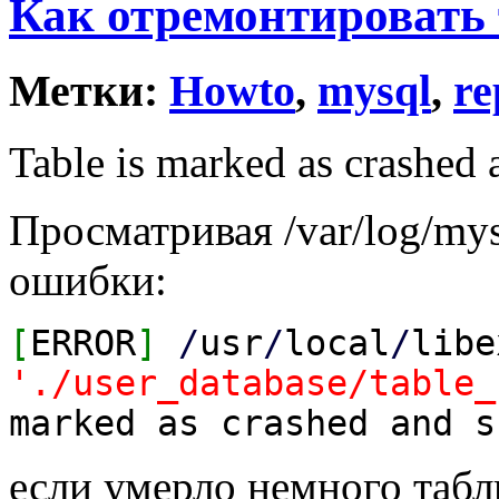
Как отремонтировать 
Метки:
Howto
,
mysql
,
re
Table is marked as crashed 
Просматривая /var/log/mys
ошибки:
[
ERROR
]
/
usr
/
local
/
libe
'./user_database/table_
marked as crashed and s
если умерло немного табл