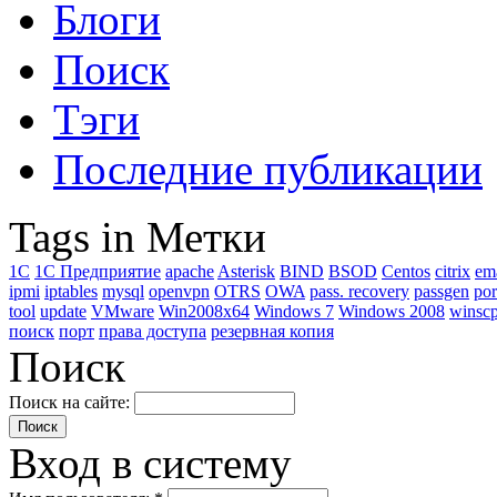
Блоги
Поиск
Тэги
Последние публикации
Tags in Метки
1C
1С Предприятие
apache
Asterisk
BIND
BSOD
Centos
citrix
em
ipmi
iptables
mysql
openvpn
OTRS
OWA
pass. recovery
passgen
por
tool
update
VMware
Win2008x64
Windows 7
Windows 2008
winsc
поиск
порт
права доступа
резервная копия
Поиск
Поиск на сайте:
Вход в систему