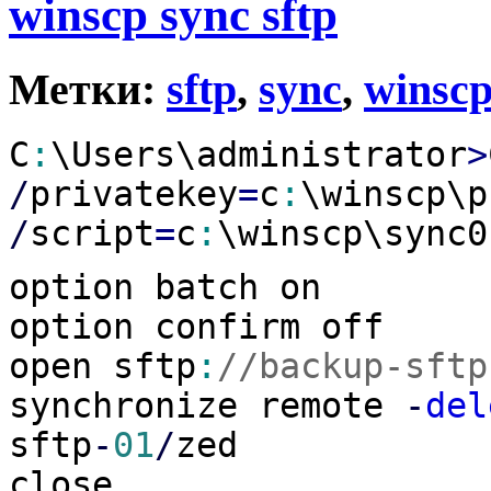
winscp sync sftp
Метки:
sftp
,
sync
,
winsc
C
:
\Users\administrator
>
/
privatekey
=
c
:
\winscp\p
/
script
=
c
:
\winscp\sync0
option batch on
option confirm off
open sftp
:
//backup-sftp
synchronize remote
-
del
sftp
-
01
/
zed
close