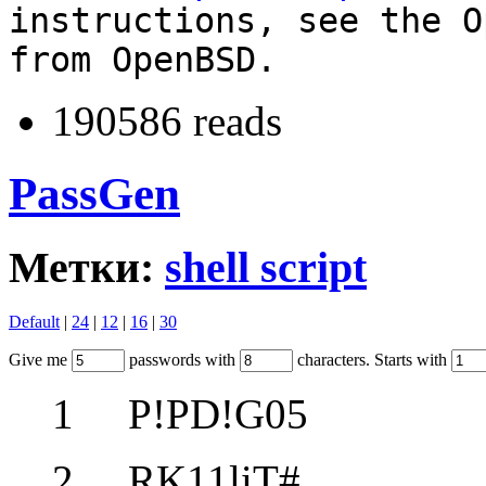
instructions, see the O
from OpenBSD.
190586 reads
PassGen
Метки:
shell script
Default
|
24
|
12
|
16
|
30
Give me
passwords with
characters. Starts with
1 P!PD!G05
2 RK11liT#