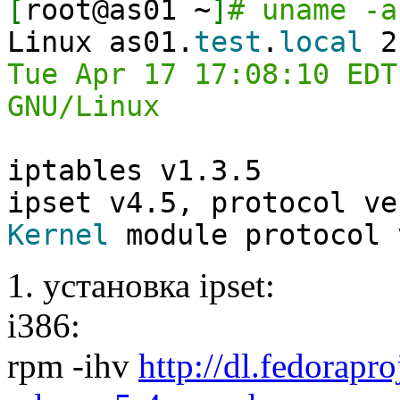
[
root@as01 ~
]
# uname -a
Linux as01.
test
.
local
2
Tue Apr 17 17:08:10 EDT
GNU/Linux
iptables v1.3.5
ipset v4.5, protocol v
Kernel
module protocol
1. установка ipset:
i386:
rpm -ihv
http://dl.fedorapr