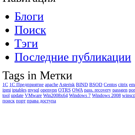
Блоги
Поиск
Тэги
Последние публикации
Tags in Метки
1C
1С Предприятие
apache
Asterisk
BIND
BSOD
Centos
citrix
em
ipmi
iptables
mysql
openvpn
OTRS
OWA
pass. recovery
passgen
por
tool
update
VMware
Win2008x64
Windows 7
Windows 2008
winsc
поиск
порт
права доступа