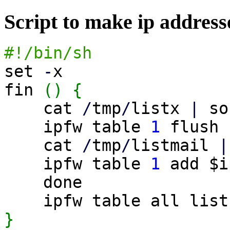
Script to make ip addres
#!/bin/sh
set
-
x
fin
(
)
{
cat
/
tmp
/
listx
|
so
ipfw table
1
flush
cat
/
tmp
/
listmail
|
ipfw table
1
add $i
done
ipfw table all list
}