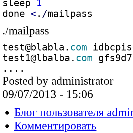
sleep
1
done
<
.
/
mailpass
./mailpass
test@blabla.
com
idbcpis
test1@lbalba.
com
gfs9d7
....
Posted by
administrator
09/07/2013 - 15:06
Блог пользователя admin
Комментировать