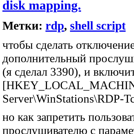
disk mapping.
Метки:
rdp
,
shell script
чтобы сделать отключение
дополнительный прослушив
(я сделал 3390), и включи
[HKEY_LOCAL_MACHINE\S
Server\WinStations\RDP-T
но как запретить пользов
прослушивателю с параме