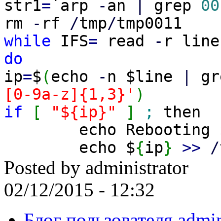
str1
=
`arp
-
an
|
grep
00
rm
-
rf
/
tmp
/
tmp0011
while
IFS
=
read
-
r line
do
ip
=
$
(
echo
-
n $line
|
gr
[0-9a-z]{1,3}'
)
if
[
"${ip}"
]
;
then
echo Rebooting 
echo $
{
ip
}
>>
/
Posted by
administrator
02/12/2015 - 12:32
Блог пользователя admin