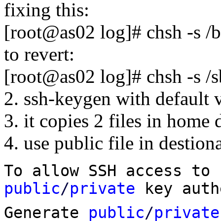
fixing this:
[root@as02 log]# chsh -s /b
to revert:
[root@as02 log]# chsh -s /s
2. ssh-keygen with default
3. it copies 2 files in home d
4. use public file in destion
To allow SSH access to 
public
/
private
key auth
Generate
public
/
private