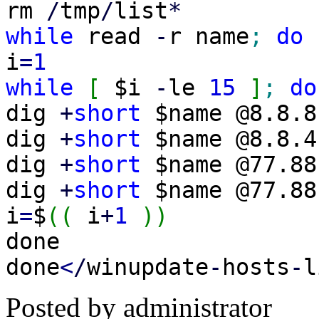
rm
/
tmp
/
list
*
while
read
-
r name
;
do
i
=
1
while
[
$i
-
le
15
]
;
do
dig
+
short
$name @8.8.
dig
+
short
$name @8.8.
dig
+
short
$name @77.8
dig
+
short
$name @77.8
i
=
$
(
(
i
+
1
)
)
done
done
<
/
winupdate
-
hosts
-
l
Posted by
administrator