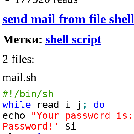
send mail from file shell
Метки:
shell script
2 files:
mail.sh
#!/bin/sh
while
read i j
;
do
echo
"Your password is:
Password!'
$i