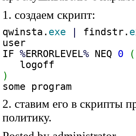
1. создаем скрипт:
qwinsta.
exe
|
findstr.
e
user
IF
%
ERRORLEVEL
%
NEQ
0
(
logoff
)
some program
2. ставим его в скрипты 
политику.
Posted by
administrator