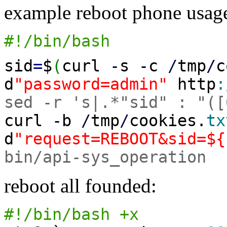
example reboot phone usag
#!/bin/bash
sid
=
$
(
curl
-
s
-
c
/
tmp
/
c
d
"password=admin"
http
:
sed -r 's|.*"sid" : "([
curl
-
b
/
tmp
/
cookies.
tx
d
"request=REBOOT&sid=${
bin/api-sys_operation
reboot all founded:
#!/bin/bash +x