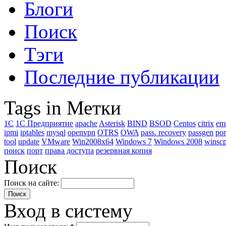
Блоги
Поиск
Тэги
Последние публикации
Tags in Метки
1C
1С Предприятие
apache
Asterisk
BIND
BSOD
Centos
citrix
em
ipmi
iptables
mysql
openvpn
OTRS
OWA
pass. recovery
passgen
por
tool
update
VMware
Win2008x64
Windows 7
Windows 2008
winsc
поиск
порт
права доступа
резервная копия
Поиск
Поиск на сайте:
Вход в систему