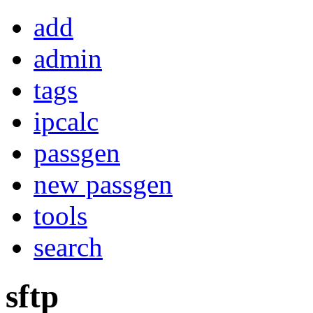
add
admin
tags
ipcalc
passgen
new passgen
tools
search
sftp