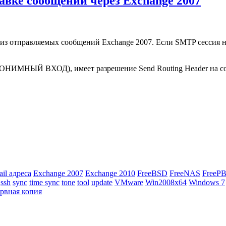
равке сообщений через Exchange 2007
" из отправляемых сообщений Exchange 2007. Если SMTP сессия не
НЫЙ ВХОД), имеет разрешение Send Routing Header на соедин
ail адреса
Exchange 2007
Exchange 2010
FreeBSD
FreeNAS
FreeP
ssh
sync
time sync
tone
tool
update
VMware
Win2008x64
Windows 7
ервная копия