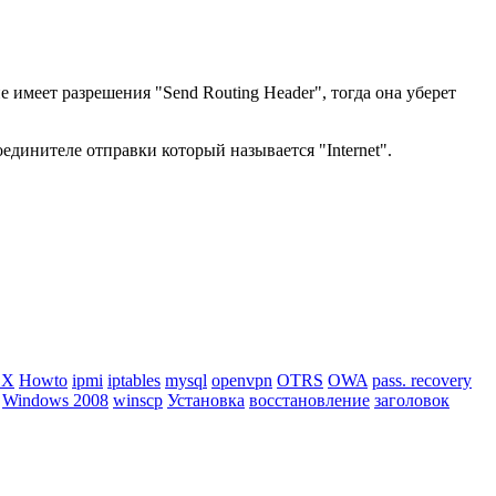
 имеет разрешения "Send Routing Header", тогда она уберет
ителе отправки который называется "Internet".
BX
Howto
ipmi
iptables
mysql
openvpn
OTRS
OWA
pass. recovery
Windows 2008
winscp
Установка
восстановление
заголовок