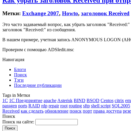
Как убрать заголовок Received при отп
Метки:
Exchange 2007
,
Howto
,
заголовок Received
Это часто задаваемый вопрос, как убрать заголовок "Received:
заголовок "Received:" из сообщения.
В нашем примере, учетная запись ANONYMOUS LOGON (АНОНИМ
Проверим с помощью ADSIedit.msc
Навигация
Блоги
Поиск
Тэги
Последние публикации
Tags in Метки
1C
1С Предприятие
apache
Asterisk
BIND
BSOD
Centos
citrix
em
passgen
ports
RAID
rdp
repair
root
routing
sftp
shell script
SQL2005
Received
как сделать
обновление
поиск
порт
права доступа
рез
Поиск
Поиск на сайте: