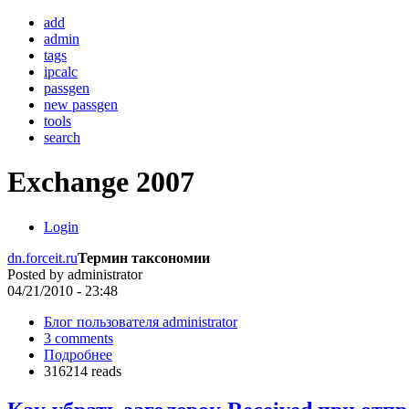
add
admin
tags
ipcalc
passgen
new passgen
tools
search
Exchange 2007
Login
dn.forceit.ru
Термин таксономии
Posted by
administrator
04/21/2010 - 23:48
Блог пользователя administrator
3 comments
Подробнее
316214 reads