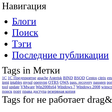
Навигация
Блоги
Поиск
Тэги
Последние публикации
Tags in Метки
1C
1С Предприятие
apache
Asterisk
BIND
BSOD
Centos
citrix
em
ipmi
iptables
mysql
openvpn
OTRS
OWA
pass. recovery
passgen
por
tool
update
VMware
Win2008x64
Windows 7
Windows 2008
winsc
поиск
порт
права доступа
резервная копия
Tags for не работает drag