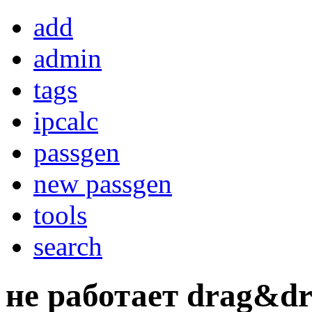
add
admin
tags
ipcalc
passgen
new passgen
tools
search
не работает drag&dr