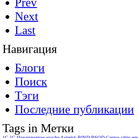
Prev
Next
Last
Навигация
Блоги
Поиск
Тэги
Последние публикации
Tags in Метки
1C
1С Предприятие
apache
Asterisk
BIND
BSOD
Centos
citrix
em