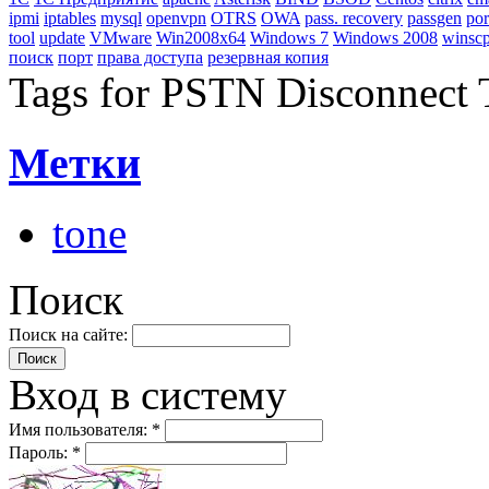
ipmi
iptables
mysql
openvpn
OTRS
OWA
pass. recovery
passgen
por
tool
update
VMware
Win2008x64
Windows 7
Windows 2008
winsc
поиск
порт
права доступа
резервная копия
Tags for PSTN Disconnect 
Метки
tone
Поиск
Поиск на сайте:
Вход в систему
Имя пользователя:
*
Пароль:
*