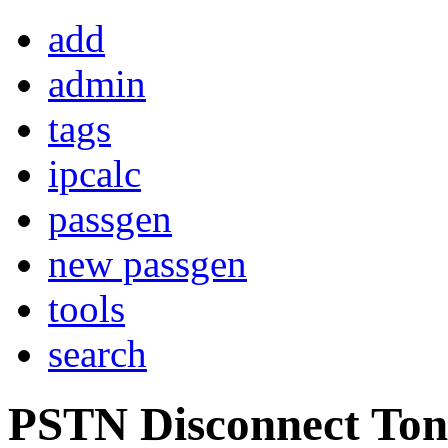
add
admin
tags
ipcalc
passgen
new passgen
tools
search
PSTN Disconnect Ton