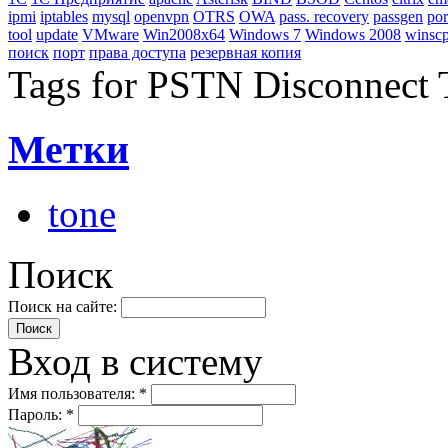
ipmi
iptables
mysql
openvpn
OTRS
OWA
pass. recovery
passgen
por
tool
update
VMware
Win2008x64
Windows 7
Windows 2008
winsc
поиск
порт
права доступа
резервная копия
Tags for PSTN Disconnect 
Метки
tone
Поиск
Поиск на сайте:
Вход в систему
Имя пользователя:
*
Пароль:
*