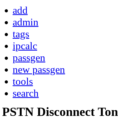
add
admin
tags
ipcalc
passgen
new passgen
tools
search
PSTN Disconnect Ton