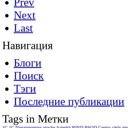
Prev
Next
Last
Навигация
Блоги
Поиск
Тэги
Последние публикации
Tags in Метки
1C
1С Предприятие
apache
Asterisk
BIND
BSOD
Centos
citrix
em