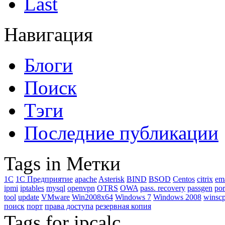
Last
Навигация
Блоги
Поиск
Тэги
Последние публикации
Tags in Метки
1C
1С Предприятие
apache
Asterisk
BIND
BSOD
Centos
citrix
em
ipmi
iptables
mysql
openvpn
OTRS
OWA
pass. recovery
passgen
por
tool
update
VMware
Win2008x64
Windows 7
Windows 2008
winsc
поиск
порт
права доступа
резервная копия
Tags for ipcalc