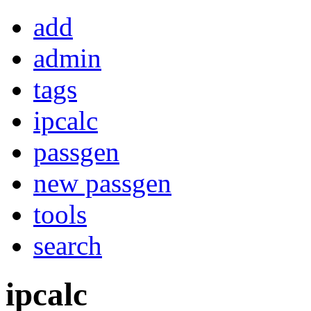
add
admin
tags
ipcalc
passgen
new passgen
tools
search
ipcalc