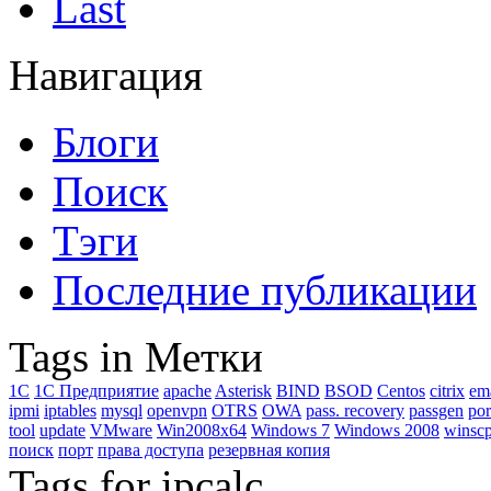
Last
Навигация
Блоги
Поиск
Тэги
Последние публикации
Tags in Метки
1C
1С Предприятие
apache
Asterisk
BIND
BSOD
Centos
citrix
em
ipmi
iptables
mysql
openvpn
OTRS
OWA
pass. recovery
passgen
por
tool
update
VMware
Win2008x64
Windows 7
Windows 2008
winsc
поиск
порт
права доступа
резервная копия
Tags for ipcalc