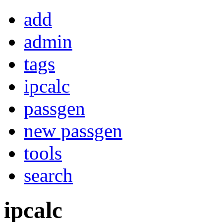
add
admin
tags
ipcalc
passgen
new passgen
tools
search
ipcalc