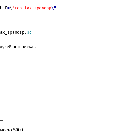
ULE
=
\
"res_fax_spandsp
\"
ax_spandsp.
so
дулей астериска -
..
вместо 5000