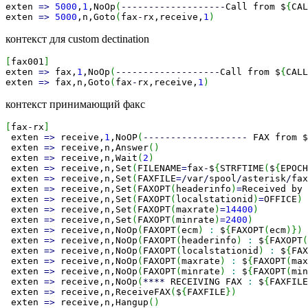
exten
=>
5000
,
1
,NoOp
(
-------------------
Call from $
{
CAL
exten
=>
5000
,n,Goto
(
fax
-
rx,receive,
1
)
контекст для custom dectination
[
fax001
]
exten
=>
fax,
1
,NoOp
(
-------------------
Call from $
{
CALL
exten
=>
fax,n,Goto
(
fax
-
rx,receive,
1
)
контекст принимающий факс
[
fax
-
rx
]
exten
=>
receive,
1
,NoOP
(
-------------------
FAX from $
exten
=>
receive,n,Answer
(
)
exten
=>
receive,n,Wait
(
2
)
exten
=>
receive,n,Set
(
FILENAME
=
fax
-
$
{
STRFTIME
(
$
{
EPOCH
exten
=>
receive,n,Set
(
FAXFILE
=
/
var
/
spool
/
asterisk
/
fax
exten
=>
receive,n,Set
(
FAXOPT
(
headerinfo
)
=
Received by 
exten
=>
receive,n,Set
(
FAXOPT
(
localstationid
)
=
OFFICE
)
exten
=>
receive,n,Set
(
FAXOPT
(
maxrate
)
=
14400
)
exten
=>
receive,n,Set
(
FAXOPT
(
minrate
)
=
2400
)
exten
=>
receive,n,NoOp
(
FAXOPT
(
ecm
)
:
$
{
FAXOPT
(
ecm
)
}
)
exten
=>
receive,n,NoOp
(
FAXOPT
(
headerinfo
)
:
$
{
FAXOPT
(
exten
=>
receive,n,NoOp
(
FAXOPT
(
localstationid
)
:
$
{
FAX
exten
=>
receive,n,NoOp
(
FAXOPT
(
maxrate
)
:
$
{
FAXOPT
(
max
exten
=>
receive,n,NoOp
(
FAXOPT
(
minrate
)
:
$
{
FAXOPT
(
min
exten
=>
receive,n,NoOp
(
****
RECEIVING FAX
:
$
{
FAXFILE
exten
=>
receive,n,ReceiveFAX
(
$
{
FAXFILE
}
)
exten
=>
receive,n,Hangup
(
)