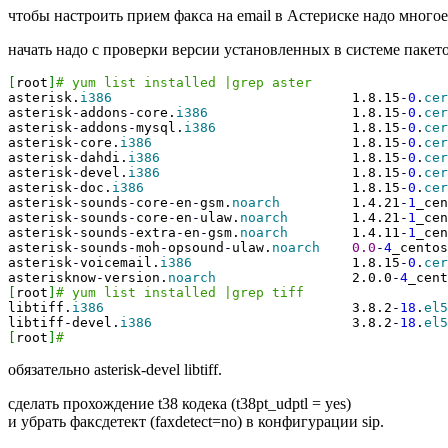
чтобы настроить прием факса на email в Астериске надо многое
начать надо с проверки версии установленных в системе пакето
[
root
]
# yum list installed |grep aster
asterisk.
i386
1.8.15
-
0
.
cer
asterisk
-
addons
-
core.
i386
1.8.15
-
0
.
cer
asterisk
-
addons
-
mysql.
i386
1.8.15
-
0
.
cer
asterisk
-
core.
i386
1.8.15
-
0
.
cer
asterisk
-
dahdi.
i386
1.8.15
-
0
.
cer
asterisk
-
devel.
i386
1.8.15
-
0
.
cer
asterisk
-
doc.
i386
1.8.15
-
0
.
cer
asterisk
-
sounds
-
core
-
en
-
gsm.
noarch
1.4.21
-
1
_c
asterisk
-
sounds
-
core
-
en
-
ulaw.
noarch
1.4.21
-
1
_c
asterisk
-
sounds
-
extra
-
en
-
gsm.
noarch
1.4.11
-
1
_c
asterisk
-
sounds
-
moh
-
opsound
-
ulaw.
noarch
0.0
-
4
_ce
asterisk
-
voicemail.
i386
1.8.15
-
0
.
cer
asterisknow
-
version.
noarch
2.0.0
-
4
_ce
[
root
]
# yum list installed |grep tiff
libtiff.
i386
3.8.2
-
18
.
el5
libtiff
-
devel.
i386
3.8.2
-
18
.
el5
[
root
]
#
обязательно asterisk-devel libtiff.
сделать прохождение t38 кодека (t38pt_udptl = yes)
и убрать факсдетект (faxdetect=no) в конфигурации sip.