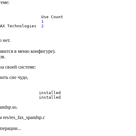
теме:
Use Count
cations
1
 Technologies
2
о нет.
авится в меню конфигуре).
ов.
на своей системе:
вить сие чудо,
installed
installed
andsp.so.
 res/res_fax_spandsp.c
перации...