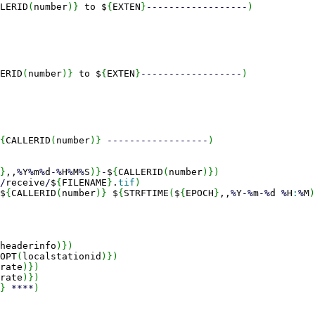
LERID
(
number
)
}
to $
{
EXTEN
}
------------------
)
ERID
(
number
)
}
to $
{
EXTEN
}
------------------
)
{
CALLERID
(
number
)
}
------------------
)
}
,,
%
Y
%
m
%
d
-%
H
%
M
%
S
)
}
-
$
{
CALLERID
(
number
)
}
)
/
receive
/
$
{
FILENAME
}
.
tif
)
$
{
CALLERID
(
number
)
}
$
{
STRFTIME
(
$
{
EPOCH
}
,,
%
Y
-%
m
-%
d
%
H
:
%
M
)
headerinfo
)
}
)
OPT
(
localstationid
)
}
)
rate
)
}
)
rate
)
}
)
}
****
)