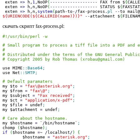
exten
=>
h,
1
,NoOP
(
-------------------
FAX from $
{
CALLE
exten
=>
h,n,NoOP
(
-------------------
STATUS $
{
FAXSTAT
exten
=>
h,n,
system
(
path
-
to
-/
fax
-
process.
pl
--
to mail
${URIENCODE(${CALLERID(name)})}"
--
attachment $
{
FILENAM
скачать скрипт fax-process.pl:
#!/usr/bin/perl -w
# Small program to process a tiff file into a PDF and e
#
# Distributed under the terms of the GNU General Public
# Copyright 2005 by Rob Thomas (xrobau@gmail.com)
use MIME
::
Base64
;
use Net
::
SMTP
;
# Default paramaters
my $to
=
"fax\@asterisk.org"
;
my $from
=
"fax\@"
;
my $subject
=
"Fax received"
;
my $ct
=
"application/x-pdf"
;
my $file
=
undef
;
my $attachment
=
undef
;
# Care about the hostname.
my $hostname
=
`
/
bin
/
hostname`
;
chomp
(
$hostname
)
;
if
(
$hostname
=
~
/
localhost
/
)
{
$hostname
=
"asterisk.org"
;