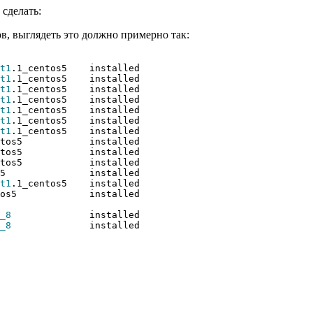
 сделать:
в, выглядеть это должно примерно так:
t1
.1_centos5 installed
t1
.1_centos5 installed
t1
.1_centos5 installed
t1
.1_centos5 installed
t1
.1_centos5 installed
t1
.1_centos5 installed
t1
.1_centos5 installed
entos5 installed
entos5 installed
entos5 installed
ntos5 installed
t1
.1_centos5 installed
ntos5 installed
_8
installed
_8
installed