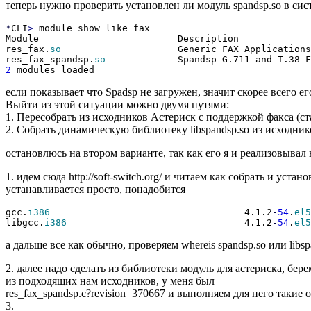
теперь нужно проверить установлен ли модуль spandsp.so в сис
*
CLI
>
module show like fax
Module Description 
res_fax.
so
Generic FAX Appli
res_fax_spandsp.
so
Spandsp G.711 and T.38 FAX
2
modules loaded
если показывает что Spadsp не загружен, значит скорее всего ег
Выйти из этой ситуации можно двумя путями:
1. Пересобрать из исходников Астериск с поддержкой факса (ст
2. Собрать динамическую библиотеку libspandsp.so из исходник
остановлюсь на втором варианте, так как его я и реализовывал 
1. идем сюда http://soft-switch.org/ и читаем как собрать и устано
устанавливается просто, понадобится
gcc.
i386
4.1.2
-
54
.
el5
libgcc.
i386
4.1.2
-
54
.
el5
а дальше все как обычно, проверяем whereis spandsp.so или libsp
2. далее надо сделать из библиотеки модуль для астериска, берем
из подходящих нам исходников, у меня был
res_fax_spandsp.c?revision=370667 и выполняем для него такие о
3.