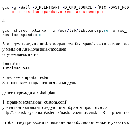
gcc
-
g
-
Wall
-
D_REENTRANT
-
D_GNU_SOURCE
-
fPIC
-
DAST_MOD
-c -o res_fax_spandsp.o res_fax_spandsp.c
4.
gcc
-
shared
-
Xlinker
-
x
/
usr
/
lib
/
libspandsp.
so
-
o res_f
res_fax_spandsp.
o
5. кладем получившийся модуль res_fax_spandsp.so в каталог мо
у меня он /usr/lib/asterisk/modules
6. убеждаемся что
[
modules
]
autoload
=
yes
7. делаем amportal restart
8. проверяем подключился ли модуль.
далее переходим к dial plan.
1. правим extensions_custom.conf
у меня он выглядит следующим образом брал отсюда
http://asterisk-system.ru/asterisk/nastraivaem-asterisk-1-8-na-priem-i-o.
чтобы изнутри звонить было не на 666, любой можете указать 