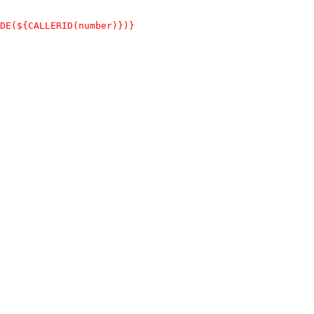
DE(${CALLERID(number)})}