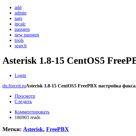
add
admin
tags
ipcalc
passgen
new passgen
tools
search
Asterisk 1.8-15 CentOS5 Free
Login
dn.forceit.ru
Asterisk 1.8-15 CentOS5 FreePBX настройка факса
Просмотр
Следить
Комментировать
186903 reads
Метки:
Asterisk
,
FreePBX