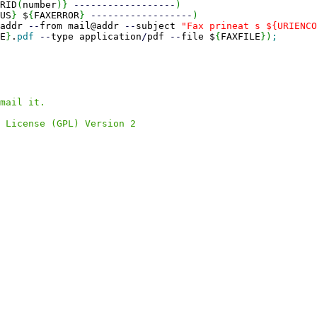
RID
(
number
)
}
------------------
)
US
}
$
{
FAXERROR
}
------------------
)
@addr
--
from mail@addr
--
subject
"Fax prineat s ${URIENCO
E
}
.
pdf
--
type application
/
pdf
--
file $
{
FAXFILE
}
)
;
mail it.
 License (GPL) Version 2