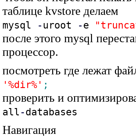
таблице kvstore делаем
mysql
-
uroot
-
e
"trunca
после этого mysql перест
процессор.
посмотреть где лежат фа
'%dir%'
;
проверить и оптимизиров
all
-
databases
Навигация