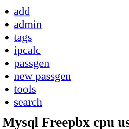
add
admin
tags
ipcalc
passgen
new passgen
tools
search
Mysql Freepbx cpu u