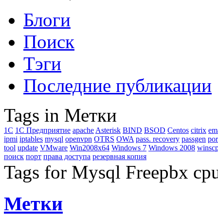
Блоги
Поиск
Тэги
Последние публикации
Tags in Метки
1C
1С Предприятие
apache
Asterisk
BIND
BSOD
Centos
citrix
em
ipmi
iptables
mysql
openvpn
OTRS
OWA
pass. recovery
passgen
por
tool
update
VMware
Win2008x64
Windows 7
Windows 2008
winsc
поиск
порт
права доступа
резервная копия
Tags for Mysql Freepbx cp
Метки