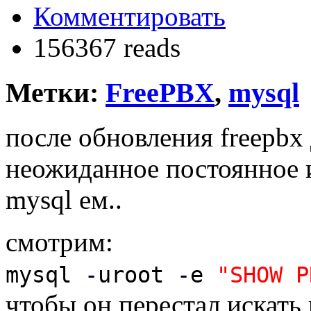
Комментировать
156367 reads
Метки:
FreePBX
,
mysql
после обновления freepbx
неожиданное постоянное 
mysql ем..
смотрим:
mysql
-
uroot
-
e
"SHOW P
чтобы он перестал искать