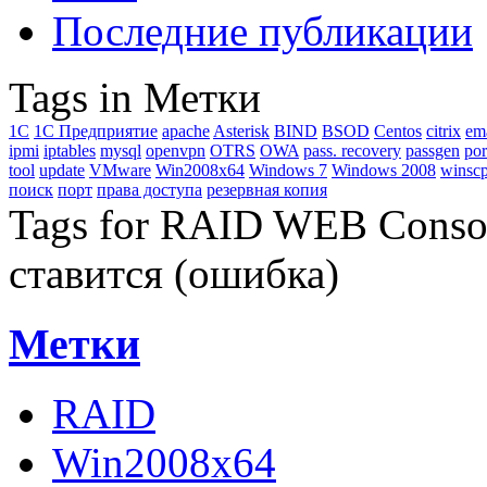
Последние публикации
Tags in Метки
1C
1С Предприятие
apache
Asterisk
BIND
BSOD
Centos
citrix
em
ipmi
iptables
mysql
openvpn
OTRS
OWA
pass. recovery
passgen
por
tool
update
VMware
Win2008x64
Windows 7
Windows 2008
winsc
поиск
порт
права доступа
резервная копия
Tags for RAID WEB Console
ставится (ошибка)
Метки
RAID
Win2008x64