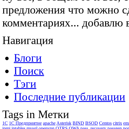
предложения что можно сд
комментариях... добавлю в
Навигация
Блоги
Поиск
Тэги
Последние публикации
Tags in Метки
1C
1С Предприятие
apache
Asterisk
BIND
BSOD
Centos
citrix
em
ipmi
iptables
mysql
openvpn
OTRS
OWA
pass. recovery
passgen
por