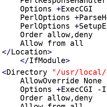
PerlResponseHandler 
Options
+
ExecCGI
PerlOptions
+
ParseH
PerlOptions
+
SetupE
Order allow,deny
Allow from all
<
/
Location
>
<
/
IfModule
>
<
Directory
"/usr/local/
AllowOverride None
Options
+
ExecCGI
-
I
Order allow,deny
Allow from all