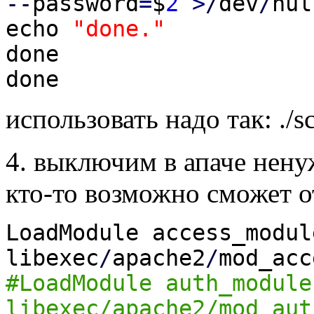
--
password
=
$
2
>
/
dev
/
nul
echo
"done."
done
done
использовать надо так: ./s
4. выключим в апаче нену
кто-то возможно сможет о
LoadModule access_modul
libexec
/
apache2
/
mod_acc
#LoadModule auth_module
libexec/apache2/mod_aut