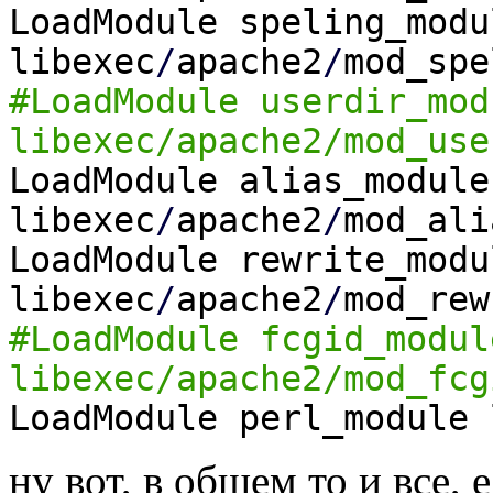
LoadModule speling_modu
libexec
/
apache2
/
mod_spe
#LoadModule userdir_mod
libexec/apache2/mod_use
LoadModule alias_module
libexec
/
apache2
/
mod_ali
LoadModule rewrite_modu
libexec
/
apache2
/
mod_rew
#LoadModule fcgid_modul
libexec/apache2/mod_fcg
LoadModule perl_module 
ну вот, в общем то и все, 