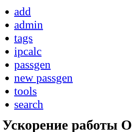
add
admin
tags
ipcalc
passgen
new passgen
tools
search
Ускорение работы O