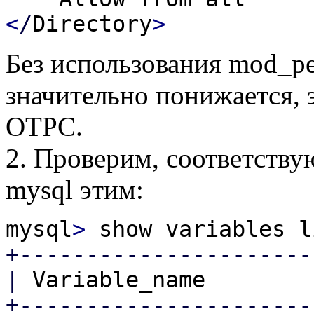
<
/
Directory
>
Без использования mod_p
значительно понижается, 
ОТРС.
2. Проверим, соответству
mysql этим:
mysql
>
show variables 
+----------------------
|
Variable_
+----------------------