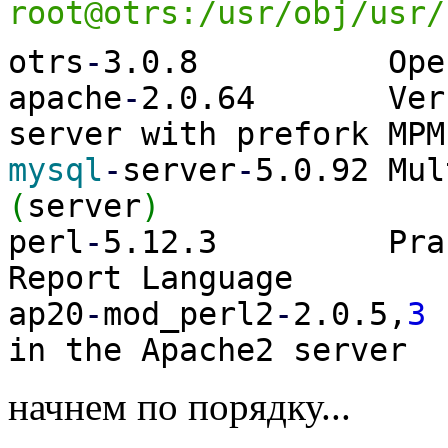
root@otrs:/usr/obj/usr
otrs
-
3.0.8 Open Tic
apache
-
2.0.64 Ver
server with prefork MPM
mysql
-
server
-
5.0.92 Mul
(
server
)
perl
-
5.12.3 Practic
Report Language
ap20
-
mod_perl2
-
2.0.5,
3
E
in the Apache2 server
начнем по порядку...