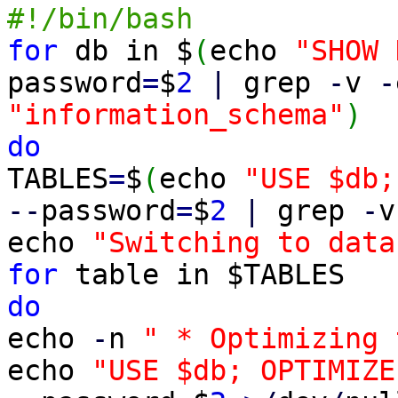
#!/bin/bash
for
db in $
(
echo
"SHOW 
password
=
$
2
|
grep
-
v
-
"information_schema"
)
do
TABLES
=
$
(
echo
"USE $db;
--
password
=
$
2
|
grep
-
v
echo
"Switching to data
for
table in $TABLES
do
echo
-
n
" * Optimizing 
echo
"USE $db; OPTIMIZE