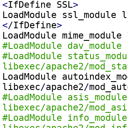
<
IfDefine SSL
>
LoadModule ssl_module l
<
/
IfDefine
>
LoadModule mime_module 
#LoadModule dav_module 
#LoadModule status_modu
libexec/apache2/mod_sta
LoadModule autoindex_mo
libexec
/
apache2
/
mod_aut
#LoadModule asis_module
libexec/apache2/mod_asi
#LoadModule info_module