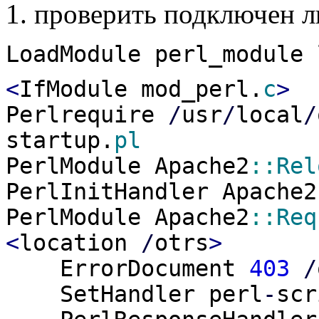
1. проверить подключен л
LoadModule perl_module 
<
IfModule mod_perl.
c
>
Perlrequire
/
usr
/
local
/
startup.
pl
PerlModule Apache2
::
Rel
PerlInitHandler Apache2
PerlModule Apache2
::
Req
<
location
/
otrs
>
ErrorDocument
403
/
SetHandler perl
-
scr