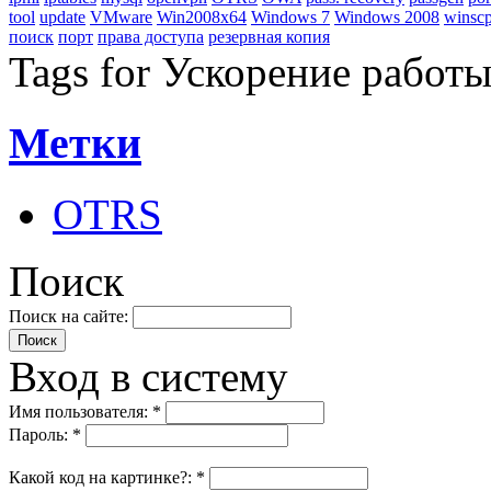
tool
update
VMware
Win2008x64
Windows 7
Windows 2008
winsc
поиск
порт
права доступа
резервная копия
Tags for Ускорение работы
Метки
OTRS
Поиск
Поиск на сайте:
Вход в систему
Имя пользователя:
*
Пароль:
*
Какой код на картинке?:
*