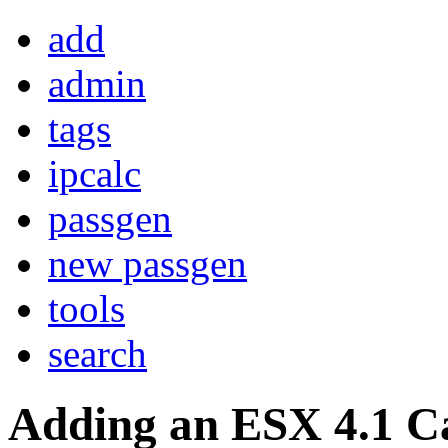
add
admin
tags
ipcalc
passgen
new passgen
tools
search
Adding an ESX 4.1 Ca