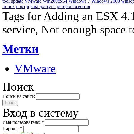
tool
update
VMware
Win2008x64
Windows 7
Windows 2008
winsc
поиск
порт
права доступа
резервная копия
Tags for Adding an ESX 4.1
service, Not enough space t
Метки
VMware
Поиск
Поиск на сайте:
Вход в систему
Имя пользователя:
*
Пароль:
*