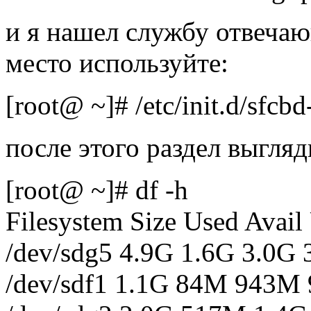
и я нашел службу отвечаю
место используйте:
[root@ ~]# /etc/init.d/sfcbd
после этого раздел выгляд
[root@ ~]# df -h
Filesystem Size Used Avai
/dev/sdg5 4.9G 1.6G 3.0G 
/dev/sdf1 1.1G 84M 943M 