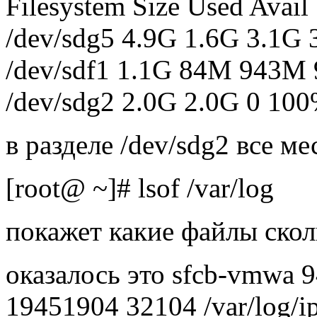
Filesystem Size Used Avai
/dev/sdg5 4.9G 1.6G 3.1G 
/dev/sdf1 1.1G 84M 943M 
/dev/sdg2 2.0G 2.0G 0 100
в разделе /dev/sdg2 все ме
[root@ ~]# lsof /var/log
покажет какие файлы скол
оказалось это sfcb-vmwa 
19451904 32104 /var/log/ip