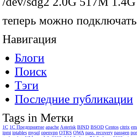
/dev/sdg2 2.0G 517M 1.4G 
теперь можно подключать х
Навигация
Блоги
Поиск
Тэги
Последние публикации
Tags in Метки
1C
1С Предприятие
apache
Asterisk
BIND
BSOD
Centos
citrix
em
ipmi
iptables
mysql
openvpn
OTRS
OWA
pass. recovery
passgen
por