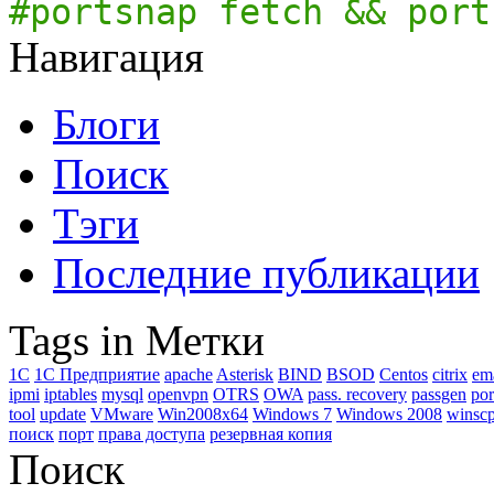
#portsnap fetch && port
Навигация
Блоги
Поиск
Тэги
Последние публикации
Tags in Метки
1C
1С Предприятие
apache
Asterisk
BIND
BSOD
Centos
citrix
em
ipmi
iptables
mysql
openvpn
OTRS
OWA
pass. recovery
passgen
por
tool
update
VMware
Win2008x64
Windows 7
Windows 2008
winsc
поиск
порт
права доступа
резервная копия
Поиск