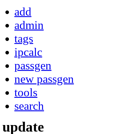
add
admin
tags
ipcalc
passgen
new passgen
tools
search
update