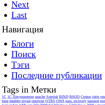
Next
Last
Навигация
Блоги
Поиск
Тэги
Последние публикации
Tags in Метки
1C
1С Предприятие
apache
Asterisk
BIND
BSOD
Centos
citrix
em
ipmi
iptables
mysql
openvpn
OTRS
OWA
pass. recovery
passgen
por