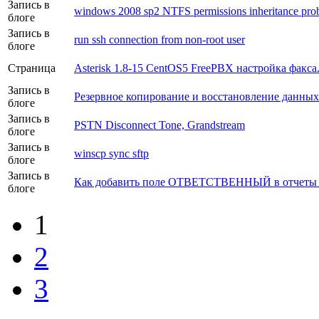
Запись в
windows 2008 sp2 NTFS permissions inheritance pro
блоге
Запись в
run ssh connection from non-root user
блоге
Страница
Asterisk 1.8-15 CentOS5 FreePBX настройка факса
Запись в
Резервное копирование и восстановление данны
блоге
Запись в
PSTN Disconnect Tone, Grandstream
блоге
Запись в
winscp sync sftp
блоге
Запись в
Как добавить поле ОТВЕТСТВЕННЫЙ в отчеты
блоге
1
2
3