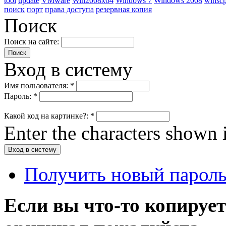
tool
update
VMware
Win2008x64
Windows 7
Windows 2008
winsc
поиск
порт
права доступа
резервная копия
Поиск
Поиск на сайте:
Вход в систему
Имя пользователя:
*
Пароль:
*
Какой код на картинке?:
*
Enter the characters shown 
Получить новый парол
Если вы что-то копирует