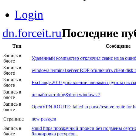
Login
dn.forceit.ru
Последние пу
Тип
Сообщение
Запись в
Удаленный компьютер отключил сеанс из за ошиб
блоге
Запись в
windows terminal server RDP отключить client disk 
блоге
Запись в
Exchange 2010 управление членами группы рассыл
блоге
Запись в
не работает drag&drop windows 7
блоге
Запись в
OpenVPN ROUTE: failed to parse/resolve route for h
блоге
Страница
new passgen
Запись в
squid https прозрачный прокси без подмены серт
блоге
блокировка ресурсов.