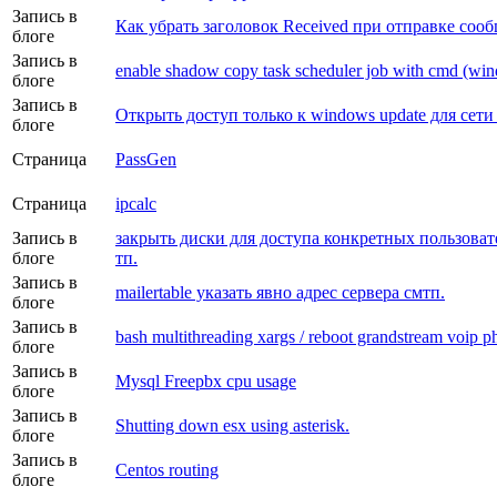
Запись в
Как убрать заголовок Received при отправке соо
блоге
Запись в
enable shadow copy task scheduler job with cmd (win
блоге
Запись в
Открыть доступ только к windows update для сети
блоге
Страница
PassGen
Страница
ipcalc
Запись в
закрыть диски для доступа конкретных пользоват
блоге
тп.
Запись в
mailertable указать явно адрес сервера смтп.
блоге
Запись в
bash multithreading xargs / reboot grandstream voip p
блоге
Запись в
Mysql Freepbx cpu usage
блоге
Запись в
Shutting down esx using asterisk.
блоге
Запись в
Centos routing
блоге