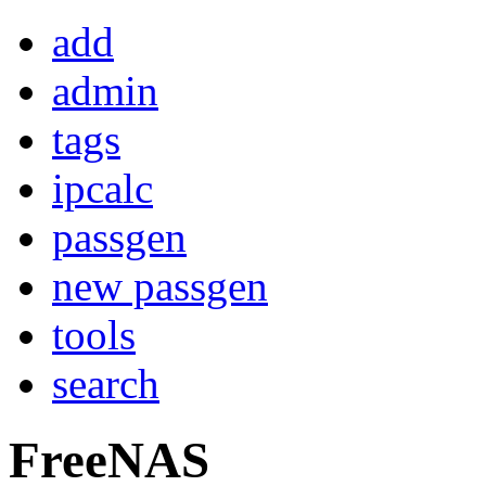
add
admin
tags
ipcalc
passgen
new passgen
tools
search
FreeNAS