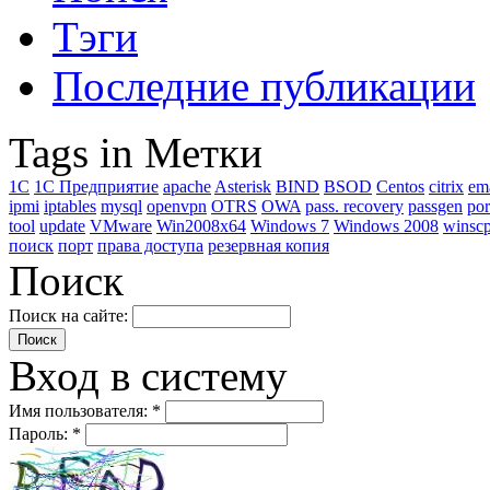
Тэги
Последние публикации
Tags in Метки
1C
1С Предприятие
apache
Asterisk
BIND
BSOD
Centos
citrix
em
ipmi
iptables
mysql
openvpn
OTRS
OWA
pass. recovery
passgen
por
tool
update
VMware
Win2008x64
Windows 7
Windows 2008
winsc
поиск
порт
права доступа
резервная копия
Поиск
Поиск на сайте:
Вход в систему
Имя пользователя:
*
Пароль:
*