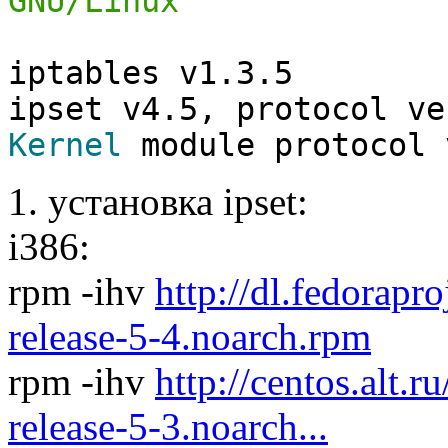
GNU/Linux
iptables v1.3.5
ipset v4.5, protocol v
Kernel
module protocol
1. установка ipset:
i386:
rpm -ihv
http://dl.fedorapr
release-5-4.noarch.rpm
rpm -ihv
http://centos.alt.r
release-5-3.noarch...