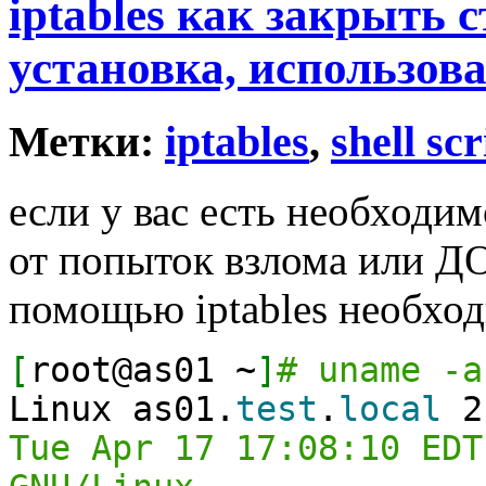
iptables как закрыть с
установка, использова
Метки:
iptables
,
shell scr
если у вас есть необходи
от попыток взлома или ДО
помощью iptables необхо
[
root@as01 ~
]
# uname -a
Linux as01.
test
.
local
2
Tue Apr 17 17:08:10 EDT