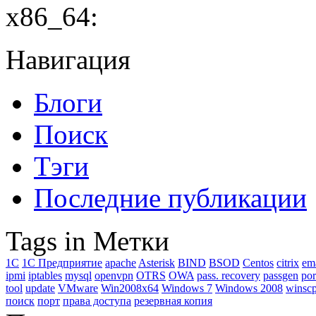
x86_64:
Навигация
Блоги
Поиск
Тэги
Последние публикации
Tags in Метки
1C
1С Предприятие
apache
Asterisk
BIND
BSOD
Centos
citrix
em
ipmi
iptables
mysql
openvpn
OTRS
OWA
pass. recovery
passgen
por
tool
update
VMware
Win2008x64
Windows 7
Windows 2008
winsc
поиск
порт
права доступа
резервная копия