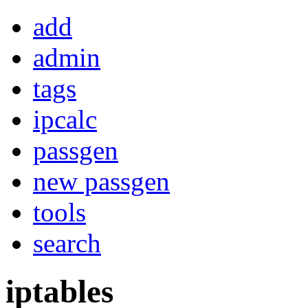
add
admin
tags
ipcalc
passgen
new passgen
tools
search
iptables