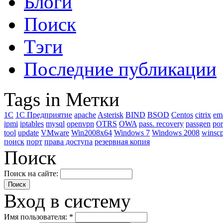
Блоги
Поиск
Тэги
Последние публикации
Tags in Метки
1C
1С Предприятие
apache
Asterisk
BIND
BSOD
Centos
citrix
em
ipmi
iptables
mysql
openvpn
OTRS
OWA
pass. recovery
passgen
por
tool
update
VMware
Win2008x64
Windows 7
Windows 2008
winsc
поиск
порт
права доступа
резервная копия
Поиск
Поиск на сайте:
Вход в систему
Имя пользователя:
*