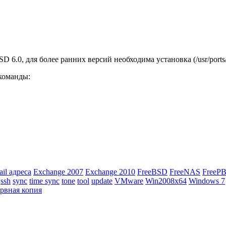
 6.0, для более ранних версий необходима установка (/usr/ports/sy
команды:
ail адреса
Exchange 2007
Exchange 2010
FreeBSD
FreeNAS
FreeP
ssh
sync
time sync
tone
tool
update
VMware
Win2008x64
Windows 7
ервная копия