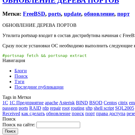
ОБНОВЛЕНИЕ ДЕРЕВА ПОРТОВ
Метки:
FreeBSD
,
ports
,
update
,
обновление
,
порт
ОБНОВЛЕНИЕ ДЕРЕВА ПОРТОВ
Утилита portsnap входит в состав дистрибутива начиная с FreeBSD
Сразу после установки ОС необходимо выполнить следующие 
#portsnap fetch && portsnap extract
Навигация
Блоги
Поиск
Тэги
Последние публикации
Tags in Метки
1C
1С Предприятие
apache
Asterisk
BIND
BSOD
Centos
citrix
em
passgen
ports
RAID
rdp
repair
root
routing
sftp
shell script
SQL2005
Received
как сделать
обновление
поиск
порт
права доступа
рез
Поиск
Поиск на сайте: