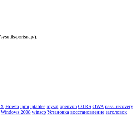
sutils/portsnap/).
BX
Howto
ipmi
iptables
mysql
openvpn
OTRS
OWA
pass. recovery
Windows 2008
winscp
Установка
восстановление
заголовок