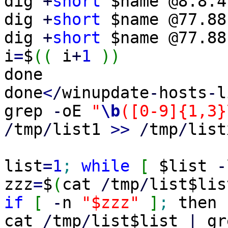
dig
+
short
$name @8.8.
dig
+
short
$name @77.8
dig
+
short
$name @77.8
i
=
$
(
(
i
+
1
)
)
done
done
<
/
winupdate
-
hosts
-
l
grep
-
oE
"
\b
([0-9]{1,3}
/
tmp
/
list1
>>
/
tmp
/
list
list
=
1
;
while
[
$list
-
zzz
=
$
(
cat
/
tmp
/
list$li
if
[
-
n
"$zzz"
]
;
then
cat
/
tmp
/
list$list
|
gr