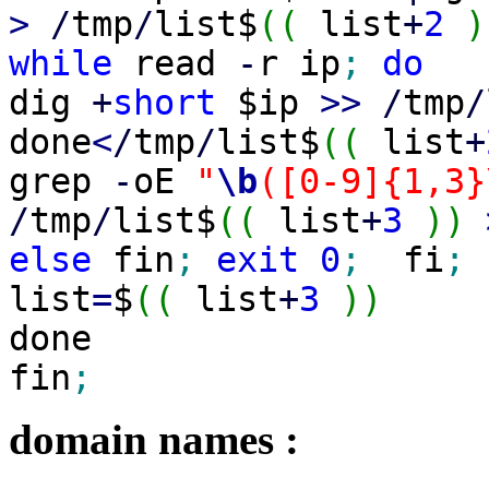
>
/
tmp
/
list$
(
(
list
+
2
)
while
read
-
r ip
;
do
dig
+
short
$ip
>>
/
tmp
/
done
<
/
tmp
/
list$
(
(
list
+
grep
-
oE
"
\b
([0-9]{1,3}
/
tmp
/
list$
(
(
list
+
3
)
)
else
fin
;
exit
0
;
fi
;
list
=
$
(
(
list
+
3
)
)
done
fin
;
domain names :