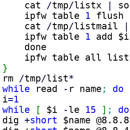
cat
/
tmp
/
listx
|
so
ipfw table
1
flush
cat
/
tmp
/
listmail
|
ipfw table
1
add $i
done
ipfw table all list
}
rm
/
tmp
/
list
*
while
read
-
r name
;
do
i
=
1
while
[
$i
-
le
15
]
;
do
dig
+
short
$name @8.8.