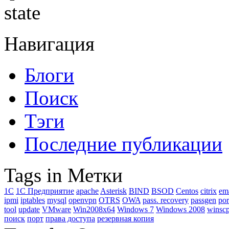
state
Навигация
Блоги
Поиск
Тэги
Последние публикации
Tags in Метки
1C
1С Предприятие
apache
Asterisk
BIND
BSOD
Centos
citrix
em
ipmi
iptables
mysql
openvpn
OTRS
OWA
pass. recovery
passgen
por
tool
update
VMware
Win2008x64
Windows 7
Windows 2008
winsc
поиск
порт
права доступа
резервная копия