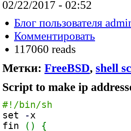
02/22/2017 - 02:52
Блог пользователя admin
Комментировать
117060 reads
Метки:
FreeBSD
,
shell s
Script to make ip addres
#!/bin/sh
set
-
x
fin
(
)
{